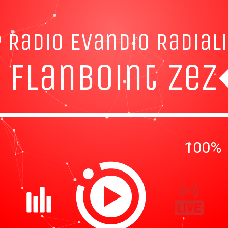
 Radio Evandio Radial
 flanboint
zez�
100%