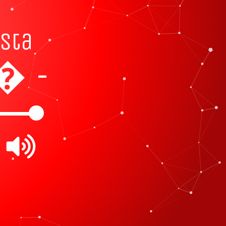
ista
 - flor de fla