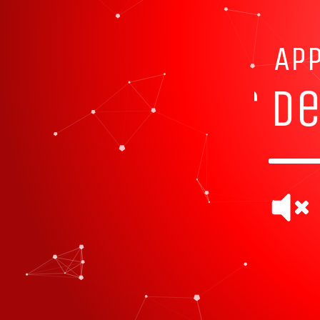
APP
zez� - flor de