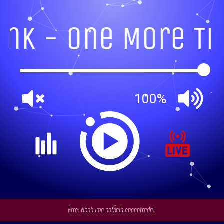
nk - One More Tim
100%
Erro: Nenhuma notÃ­cia encontrada!.