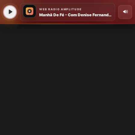
WEB RADIO AMPLITUDE
Manhã De Fé - Com Denise Fernandes - FIM - DE - SEMANA - GOSPEL - MANHA - DE - FE 2