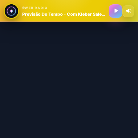
WEB RADIO
Previsão Do Tempo - Com Kleber Sales - PREVISAO - DO - TEMPO - MIX 4