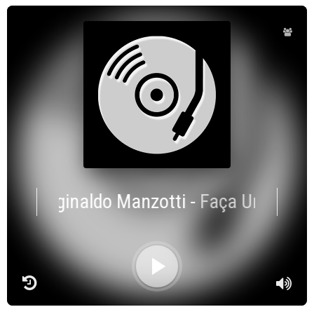
dre Reginaldo Manzotti
-
Faça Um Milagr