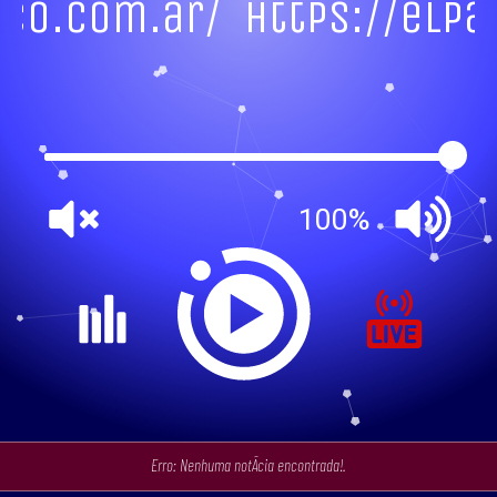
eco.com.ar/
https://elp
100%
Erro: Nenhuma notÃ­cia encontrada!.