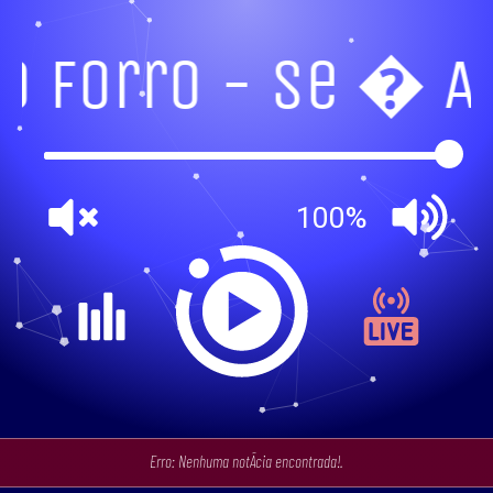
o Forro - Se � 
100%
Erro: Nenhuma notÃ­cia encontrada!.