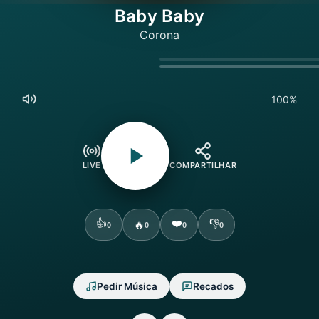
Baby Baby
Corona
100%
LIVE
COMPARTILHAR
👍
❤️
👎
🔥
0
0
0
0
Pedir Música
Recados