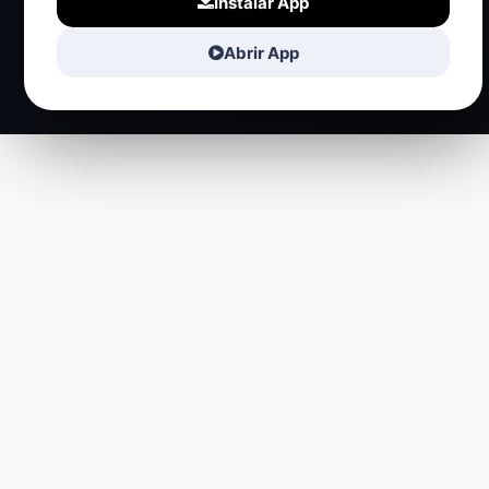
Instalar App
Abrir App