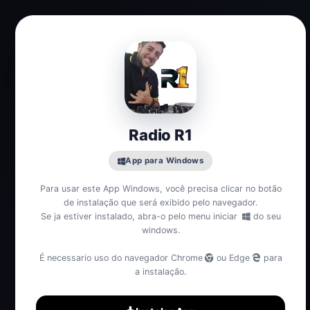
Radio R1
App para Windows
Para usar este App Windows, você precisa clicar no botão
de instalação que será exibido pelo navegador.
Se ja estiver instalado, abra-o pelo menu iniciar
do seu
windows.
É necessario uso do navegador Chrome
ou Edge
para
a instalação.