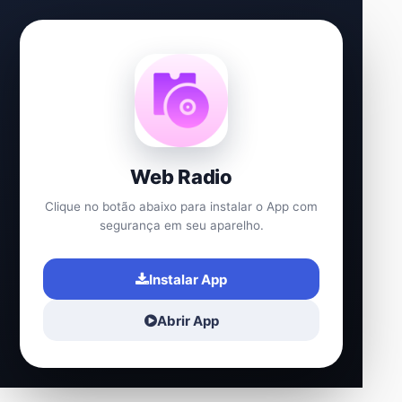
Web Radio
Clique no botão abaixo para instalar o App com
segurança em seu aparelho.
Instalar App
Abrir App