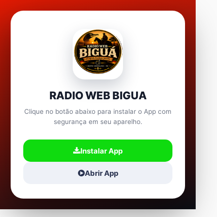
RADIO WEB BIGUA
Clique no botão abaixo para instalar o App com
segurança em seu aparelho.
Instalar App
Abrir App