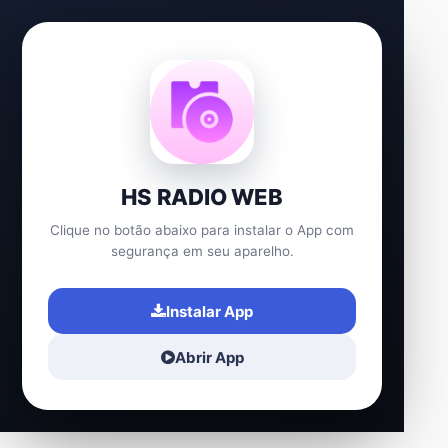
HS RADIO WEB
Clique no botão abaixo para instalar o App com
segurança em seu aparelho.
Instalar App
Abrir App