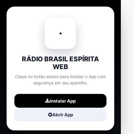
RÁDIO BRASIL ESPÍRITA
WEB
Clique no botão abaixo para instalar o App com
segurança em seu aparelho.
Instalar App
Abrir App