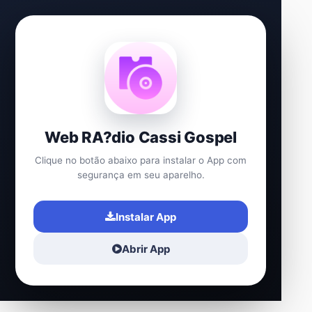
Web RA?dio Cassi Gospel
Clique no botão abaixo para instalar o App com
segurança em seu aparelho.
Instalar App
Abrir App