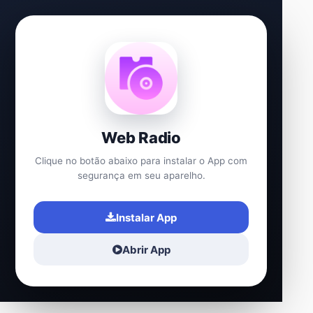
Web Radio
Clique no botão abaixo para instalar o App com
segurança em seu aparelho.
Instalar App
Abrir App