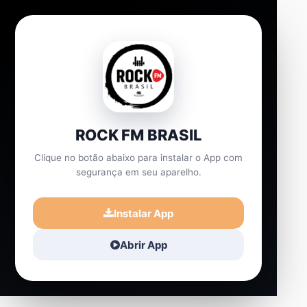
ROCK FM BRASIL
Clique no botão abaixo para instalar o App com
segurança em seu aparelho.
Instalar App
Abrir App