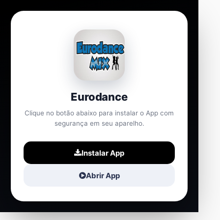
Eurodance
Clique no botão abaixo para instalar o App com
segurança em seu aparelho.
Instalar App
Abrir App