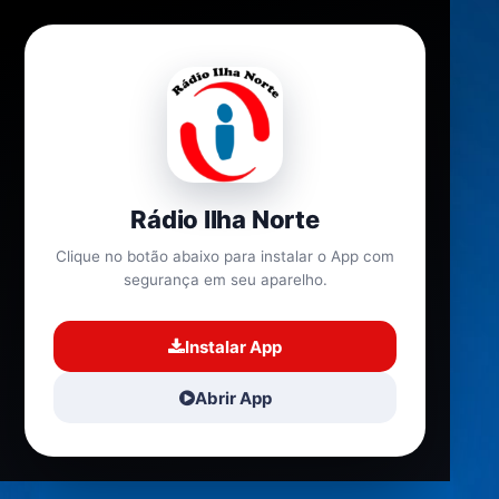
Rádio Ilha Norte
Clique no botão abaixo para instalar o App com
segurança em seu aparelho.
Instalar App
Abrir App