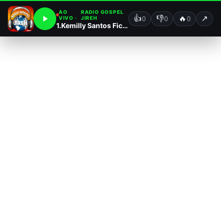
AO
RADIO GOSPEL
👍
👎
🔥
↗
VIVO ·
JIREH
0
0
0
1.Kemilly Santos Fica Tranquilo (Cd Fica Tranquilo) 2017.mp3