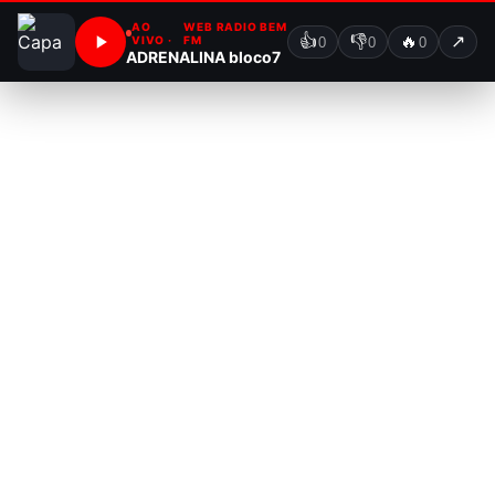
AO
WEB RADIO BEM
👍
👎
🔥
↗
VIVO ·
FM
0
0
0
ADRENALINA bloco7